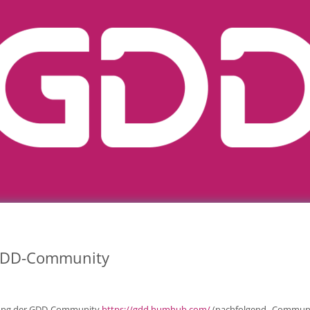
 GDD-Community
tzung der GDD-Community
https://gdd.humhub.com/
(nachfolgend „Communit