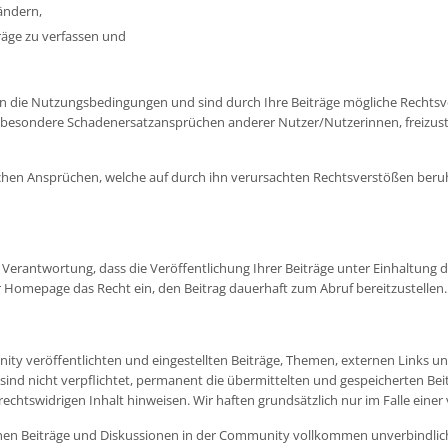
ändern,
räge zu verfassen und
n die Nutzungsbedingungen und sind durch Ihre Beiträge mögliche Rechtsver
nsbesondere Schadenersatzansprüchen anderer Nutzer/Nutzerinnen, freizus
glichen Ansprüchen, welche auf durch ihn verursachten Rechtsverstößen beru
 Verantwortung, dass die Veröffentlichung Ihrer Beiträge unter Einhaltung 
er Homepage das Recht ein, den Beitrag dauerhaft zum Abruf bereitzustellen.
ty veröffentlichten und eingestellten Beiträge, Themen, externen Links und
Wir sind nicht verpflichtet, permanent die übermittelten und gespeicherten
chtswidrigen Inhalt hinweisen. Wir haften grundsätzlich nur im Falle einer v
ischen Beiträge und Diskussionen in der Community vollkommen unverbindlich