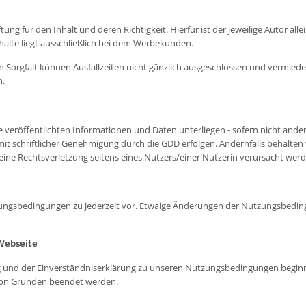
 für den Inhalt und deren Richtigkeit. Hierfür ist der jeweilige Autor allein 
halte liegt ausschließlich bei dem Werbekunden.
n Sorgfalt können Ausfallzeiten nicht gänzlich ausgeschlossen und vermied
n.
e veröffentlichten Informationen und Daten unterliegen - sofern nicht ande
t schriftlicher Genehmigung durch die GDD erfolgen. Andernfalls behalten w
eine Rechtsverletzung seitens eines Nutzers/einer Nutzerin verursacht wer
zungsbedingungen zu jederzeit vor. Etwaige Änderungen der Nutzungsbedi
Webseite
 und der Einverständniserklärung zu unseren Nutzungsbedingungen beginn
von Gründen beendet werden.